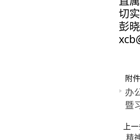
直属
切实
彭晓
xcb
附
办
暨
上一
精