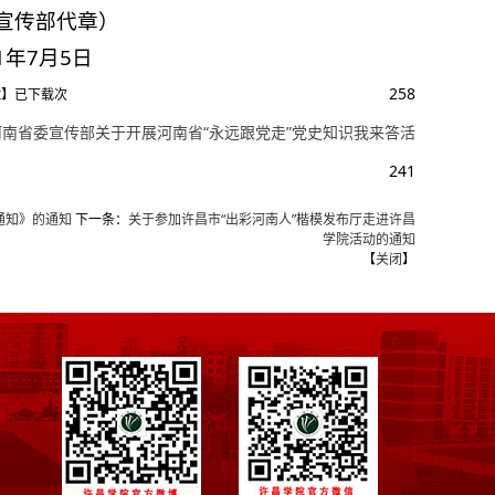
部代章）
7月5日
x
258
】已下载
次
河南省委宣传部关于开展河南省“永远跟党走”党史知识我来答活
241
通知》的通知
下一条：
关于参加许昌市“出彩河南人”楷模发布厅走进许昌
学院活动的通知
【
关闭
】